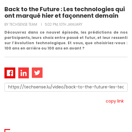
Back to the Future : Les technologies qui
ont marqué hier et façonnent demain
ABOUT US
BY TECHSENSE TEAM
I
5:02 PM, 10TH JANUARY
Découvrez dans ce nouvel épisode, les prédictions de nos
CONTACT US
participants, leurs choix entre passé et futur, et leur ressenti
sur l’évolution technologique. Et vous, que choisiriez-vous :
100 ans en arrière ou 100 ans en avant ?
copy link