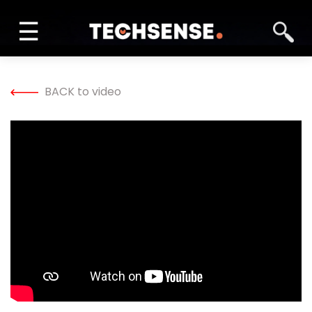
☰
INFORM
BACK to video
LEARN
SOLVE
NETWORK
TECH TV
GALLERY
MAGAZINE