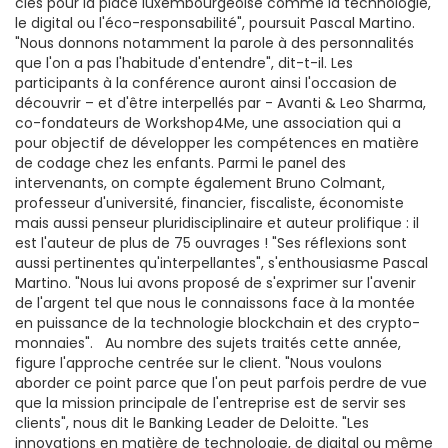
clés pour la place luxembourgeoise comme la technologie,
le digital ou l'éco-responsabilité", poursuit Pascal Martino.
"Nous donnons notamment la parole à des personnalités
que l'on a pas l'habitude d'entendre", dit-t-il. Les
participants à la conférence auront ainsi l'occasion de
découvrir – et d'être interpellés par - Avanti & Leo Sharma,
co-fondateurs de Workshop4Me, une association qui a
pour objectif de développer les compétences en matière
de codage chez les enfants. Parmi le panel des
intervenants, on compte également Bruno Colmant,
professeur d'université, financier, fiscaliste, économiste
mais aussi penseur pluridisciplinaire et auteur prolifique : il
est l'auteur de plus de 75 ouvrages ! "Ses réflexions sont
aussi pertinentes qu'interpellantes", s'enthousiasme Pascal
Martino. "Nous lui avons proposé de s'exprimer sur l'avenir
de l'argent tel que nous le connaissons face à la montée
en puissance de la technologie blockchain et des crypto-
monnaies". Au nombre des sujets traités cette année,
figure l'approche centrée sur le client. "Nous voulons
aborder ce point parce que l'on peut parfois perdre de vue
que la mission principale de l'entreprise est de servir ses
clients", nous dit le Banking Leader de Deloitte. "Les
innovations en matière de technologie, de digital ou même