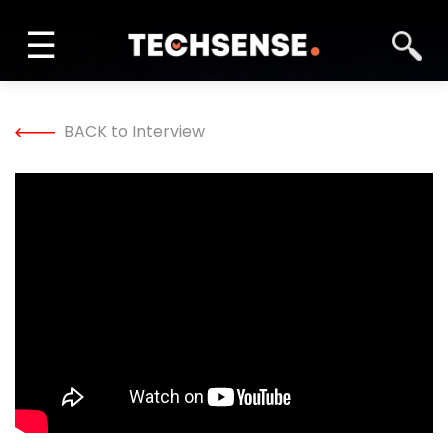
☰
INFORM
BACK to Interview
LEARN
SOLVE
NETWORK
TECH TV
GALLERY
MAGAZINE