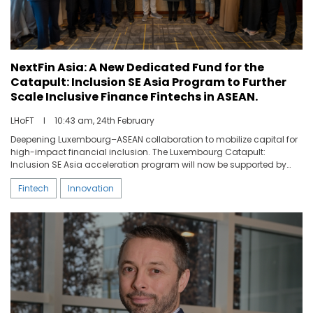
NextFin Asia: A New Dedicated Fund for the
Catapult: Inclusion SE Asia Program to Further
Scale Inclusive Finance Fintechs in ASEAN.
LHoFT
I
10:43 am, 24th February
Deepening Luxembourg–ASEAN collaboration to mobilize capital for
high-impact financial inclusion. The Luxembourg Catapult:
Inclusion SE Asia acceleration program will now be supported by
NextFin Asia, a newly established dedicated fund launched in
Fintech
Innovation
partnership with the Luxembourg Ministry of Foreign and European
Affairs, Defence, Development Cooperation and Foreign Trade (MFA)
and the Asian Development Bank (ADB).