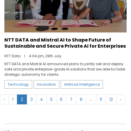
NTT DATA and Mistral AI to Shape Future of
Sustainable and Secure Private AI for Enterprises
NTT Data
I
4:04 pm, 29th July
NTT DATA and Mistral AI announced plans to jointly sell and deploy
safe and private enterprise-grade AI solutions that are able to foster
strategic autonomy for clients.
Technology
Innovation
Artificial Intelligence
‹
1
2
3
4
5
6
7
8
...
11
12
›