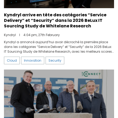
Kyndryl arrive en tête des catégories “Service
Delivery” et “Security” dans la 2026 BeLux IT
Sourcing Study de Whitelane Research
Kyndryl
I
4:04 pm, 27th February
Kyndryl a annoncé aujourd’hui avoir décroché la première place
dans les catégories “Service Delivery” et “Security” de la 2026 BeLux
IT Sourcing Study de Whitelane Research, avec les meilleurs scores
dans les principaux domaines de performance en Belgique et au
Cloud
Innovation
Security
Luxembourg.