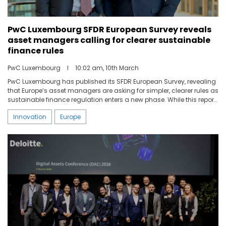
PwC Luxembourg SFDR European Survey reveals
asset managers calling for clearer sustainable
finance rules
PwC Luxembourg
I
10:02 am, 10th March
PwC Luxembourg has published its SFDR European Survey, revealing
that Europe’s asset managers are asking for simpler, clearer rules as
sustainable finance regulation enters a new phase. While this report
is concise and covers the main themes, a more detailed report will
Innovation
Europe
be shared with the survey respondents, covering additional topics
explored in the survey.