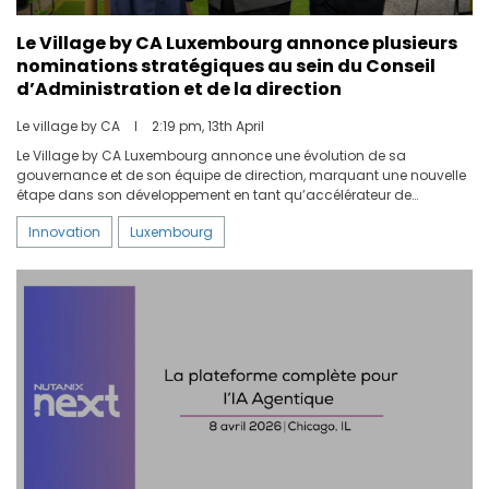
Le Village by CA Luxembourg annonce plusieurs
nominations stratégiques au sein du Conseil
d’Administration et de la direction
Le village by CA
I
2:19 pm, 13th April
Le Village by CA Luxembourg annonce une évolution de sa
gouvernance et de son équipe de direction, marquant une nouvelle
étape dans son développement en tant qu’accélérateur de
l’innovation au Luxembourg et à l’international. Afin de renforcer sa
Innovation
Luxembourg
structure et d’accompagner ses ambitions de croissance, trois
nominations sont annoncées au sein du Conseil d’Administration
et de la direction.