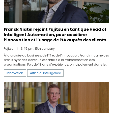
Franck Niatel rejoint Fujitsu en tant que Head of
Intelligent Automation, pour accélérer
l’innovation et l’usage de l’IA auprès des clients
du Benelux et d’Europe.
Fujitsu
I
3:45 pm, 15th January
À la croisée du business, de l’IT et de l’innovation, Franck incarne ces
profils hybrides devenus essentiels à la transformation des
organisations. Fort de 18 ans d’expérience, principalement dans le
secteur bancaire, il s’est illustré par la création et le pilotage,
Innovation
Artificial Intelligence
pendant huit ans, d’une équipe RPA devenue une équipe
Automation complète, intégrant RPA, assistants virtuels, OCR et Low
Code. Cette équipe est passée de 3 à 20 personnes, en étant orientée
clients et résultats, allant de la phase d’analyse jusqu’à la
maintenance de Production.