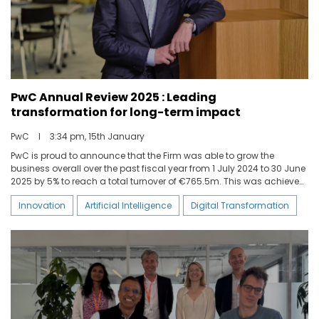
PwC Annual Review 2025 : Leading
transformation for long-term impact
PwC
I
3:34 pm, 15th January
PwC is proud to announce that the Firm was able to grow the
business overall over the past fiscal year from 1 July 2024 to 30 June
2025 by 5% to reach a total turnover of €765.5m. This was achieved
while improving the operating model and investing in advanced
Innovation
Artificial Intelligence
Digital Transformation
technological and innovative capacities, particularly where Artificial
Intelligence is concerned, to meet clients' needs and help them
transform themselves for strategic advantage.