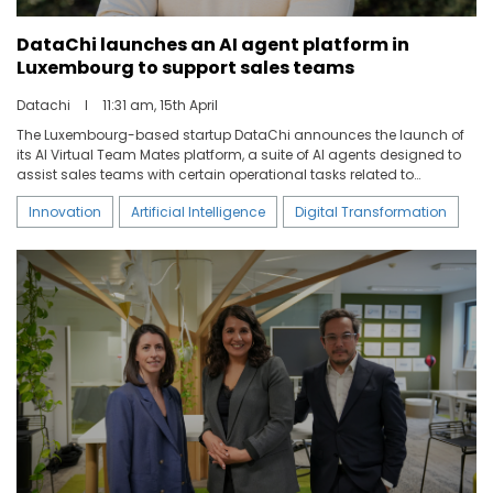
DataChi launches an AI agent platform in
ABOUT US
Luxembourg to support sales teams
Datachi
I
11:31 am, 15th April
CONTACT US
The Luxembourg-based startup DataChi announces the launch of
its AI Virtual Team Mates platform, a suite of AI agents designed to
assist sales teams with certain operational tasks related to
prospecting, opportunity tracking, and customer relationship
Innovation
Artificial Intelligence
Digital Transformation
management.